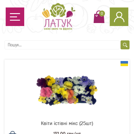
0
Квіти їстівні мікс (25шт)
132.00 грн/шт