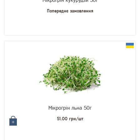
Мікрогрін кукурудзи 50г
Попереднє замовлення
Мікрогрін льна 50г
51.00 грн/шт